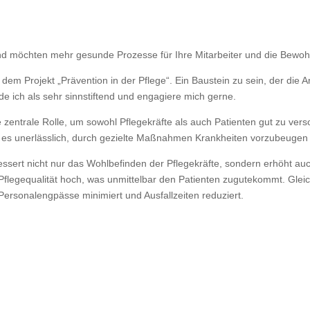
 und möchten mehr gesunde Prozesse für Ihre Mitarbeiter und die Bewo
 dem Projekt „Prävention in der Pflege“. Ein Baustein zu sein, der die A
de ich als sehr sinnstiftend und engagiere mich gerne.
zentrale Rolle, um sowohl Pflegekräfte als auch Patienten gut zu ver
t es unerlässlich, durch gezielte Maßnahmen Krankheiten vorzubeugen u
rt nicht nur das Wohlbefinden der Pflegekräfte, sondern erhöht auch 
Pflegequalität hoch, was unmittelbar den Patienten zugutekommt. Gleic
es Personalengpässe minimiert und Ausfallzeiten reduziert.